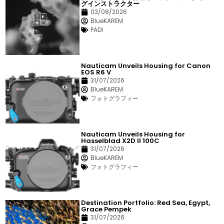
グインストラクター
03/08/2026
BlueKAREM
PADI
Nauticam Unveils Housing for Canon
EOS R6 V
31/07/2026
BlueKAREM
フォトグラフィー
Nauticam Unveils Housing for
Hasselblad X2D II 100C
31/07/2026
BlueKAREM
フォトグラフィー
Destination Portfolio: Red Sea, Egypt,
Grace Pempek
31/07/2026