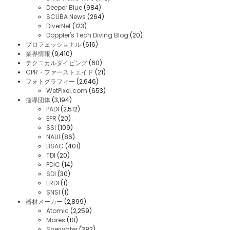
Deeper Blue
(984)
SCUBA News
(264)
DiverNet
(123)
Doppler's Tech Diving Blog
(20)
プロフェッショナル
(616)
業界情報
(9,410)
テクニカルダイビング
(60)
CPR・ファーストエイド
(21)
フォトグラフィー
(2,646)
WetPixel.com
(653)
指導団体
(3,194)
PADI
(2,512)
EFR
(20)
SSI
(109)
NAUI
(86)
BSAC
(401)
TDI
(20)
PDIC
(14)
SDI
(30)
ERDI
(1)
SNSI
(1)
器材メーカー
(2,899)
Atomic
(2,259)
Mares
(10)
Sherwater
(382)