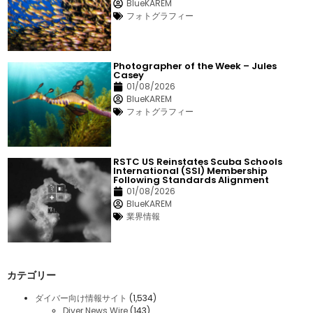
BlueKAREM
フォトグラフィー
Photographer of the Week – Jules
Casey
01/08/2026
BlueKAREM
フォトグラフィー
RSTC US Reinstates Scuba Schools
International (SSI) Membership
Following Standards Alignment
01/08/2026
BlueKAREM
業界情報
カテゴリー
ダイバー向け情報サイト
(1,534)
Diver News Wire
(143)