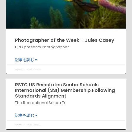
Photographer of the Week – Jules Casey
DPG presents Photographer
記事を読む »
01/08/2026
コメントはまだありません
RSTC US Reinstates Scuba Schools
International (SSI) Membership Following
Standards Alignment
The Recreational Scuba Tr
記事を読む »
01/08/2026
コメントはまだありません