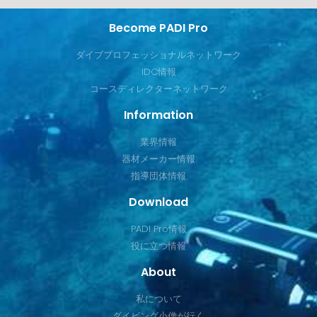
Become PADI Pro
ダイブプロフェッショナルネットワーク
IDC情報
コースディレクターネットワーク
Information
業界情報
器材メーカー情報
指導団体情報
Download
PADI Pro情報
役に立つ情報
About
私について
ダイビング小僧が行く