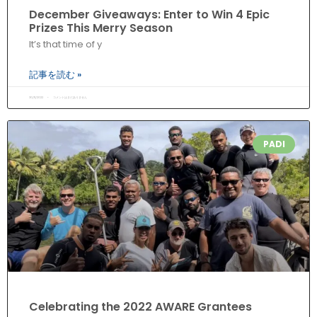
December Giveaways: Enter to Win 4 Epic
Prizes This Merry Season
It’s that time of y
記事を読む »
30/11/2022
コメントはまだありません
PADI
Celebrating the 2022 AWARE Grantees