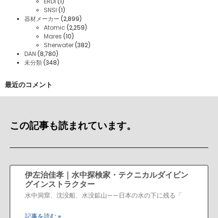
ERDI
(1)
SNSI
(1)
器材メーカー
(2,899)
Atomic
(2,259)
Mares
(10)
Sherwater
(382)
DAN
(8,780)
未分類
(348)
最近のコメント
この記事も読まれています。
伊左治佳孝｜水中探検家・テクニカルダイビン
グインストラクター
水中洞窟、沈没船、水没鉱山——日本の水の下に残る「
記事を読む »