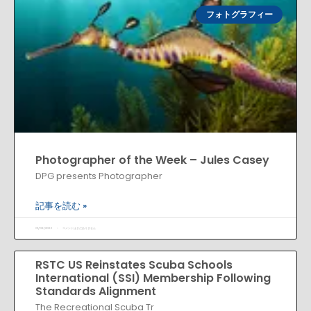
フォトグラフィー
Photographer of the Week – Jules Casey
DPG presents Photographer
記事を読む »
01/08/2026
コメントはまだありません
RSTC US Reinstates Scuba Schools
International (SSI) Membership Following
Standards Alignment
The Recreational Scuba Tr