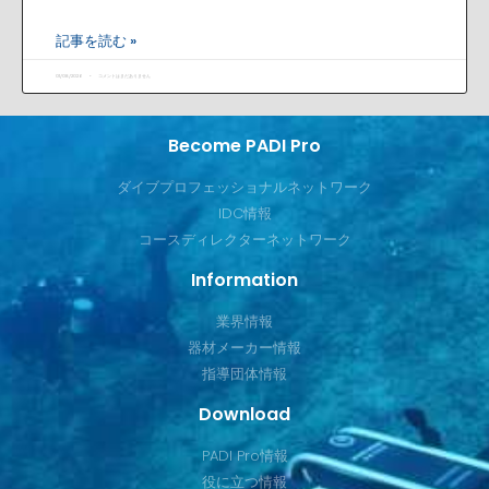
記事を読む »
01/08/2026
コメントはまだありません
Become PADI Pro
ダイブプロフェッショナルネットワーク
IDC情報
コースディレクターネットワーク
Information
業界情報
器材メーカー情報
指導団体情報
Download
PADI Pro情報
役に立つ情報