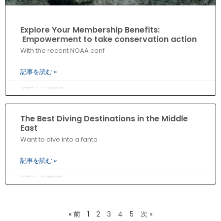
Explore Your Membership Benefits:
Empowerment to take conservation action
With the recent NOAA conf
記事を読む »
26/04/2024
コメントはまだありません
The Best Diving Destinations in the Middle
East
Want to dive into a fanta
記事を読む »
25/04/2024
コメントはまだありません
« 前
1
2
3
4
5
次 »