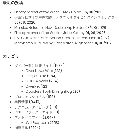
最近の投稿
Photographer of the Week – Max Holba
06/08/2026
伊左治佳孝｜水中探検家・テクニカルダイビングインストラクター
03/08/2026
Marelux Releases New Double Flip Holder
03/08/2026
Photographer of the Week – Jules Casey
01/08/2026
RSTC US Reinstates Scuba Schools International (SSI)
Membership Following Standards Alignment
01/08/2026
カテゴリー
ダイバー向け情報サイト
(1,534)
Diver News Wire
(143)
Deeper Blue
(984)
SCUBA News
(264)
DiverNet
(123)
Doppler's Tech Diving Blog
(20)
プロフェッショナル
(616)
業界情報
(9,410)
テクニカルダイビング
(60)
CPR・ファーストエイド
(21)
フォトグラフィー
(2,647)
WetPixel.com
(653)
指導団体
(3,194)