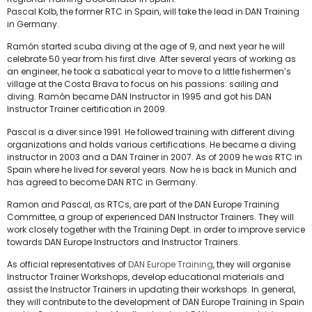
Pascal Kolb, the former RTC in Spain, will take the lead in DAN Training
in Germany.
Ramón started scuba diving at the age of 9, and next year he will
celebrate 50 year from his first dive. After several years of working as
an engineer, he took a sabatical year to move to a little fishermen’s
village at the Costa Brava to focus on his passions: sailing and
diving. Ramón became DAN Instructor in 1995 and got his DAN
Instructor Trainer certification in 2009.
Pascal is a diver since 1991. He followed training with different diving
organizations and holds various certifications. He became a diving
instructor in 2003 and a DAN Trainer in 2007. As of 2009 he was RTC in
Spain where he lived for several years. Now he is back in Munich and
has agreed to become DAN RTC in Germany.
Ramon and Pascal, as RTCs, are part of the DAN Europe Training
Committee, a group of experienced DAN Instructor Trainers. They will
work closely together with the Training Dept. in order to improve service
towards DAN Europe Instructors and Instructor Trainers.
As official representatives of
DAN Europe Training
, they will organise
Instructor Trainer Workshops, develop educational materials and
assist the Instructor Trainers in updating their workshops. In general,
they will contribute to the development of DAN Europe Training in Spain