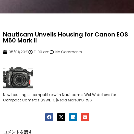
Nauticam Unveils Housing for Canon EOS
M50 Mark II
05/01/2021
11:00 am
No Comments
New housing is compatible with Nauticam’s Wet Wide Lens for
Compact Cameras (WWL-C)
Read More
DPG RSS
コメントを残す