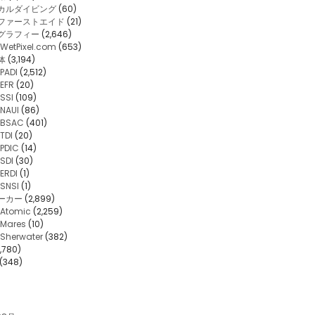
カルダイビング
(60)
・ファーストエイド
(21)
グラフィー
(2,646)
WetPixel.com
(653)
体
(3,194)
PADI
(2,512)
EFR
(20)
SSI
(109)
NAUI
(86)
BSAC
(401)
TDI
(20)
PDIC
(14)
SDI
(30)
ERDI
(1)
SNSI
(1)
ーカー
(2,899)
Atomic
(2,259)
Mares
(10)
Sherwater
(382)
,780)
(348)