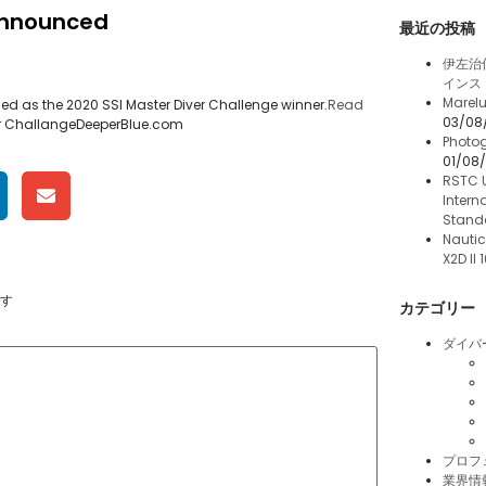
 Announced
最近の投稿
伊左治
インス
Marelu
ed as the 2020 SSI Master Diver Challenge winner.
Read
03/08
iver ChallangeDeeperBlue.com
Photog
01/08
RSTC 
Intern
Stand
Nautic
X2D II
す
カテゴリー
ダイバ
プロフ
業界情