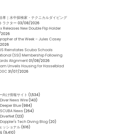
佳孝｜水中探検家・テクニカルダイビング
トラクター
03/08/2026
x Releases New Double Flip Holder
/2026
rapher of the Week – Jules Casey
/2026
US Reinstates Scuba Schools
ational (SSI) Membership Following
ards Alignment
01/08/2026
am Unveils Housing for Hasselblad
 100C
31/07/2026
ー向け情報サイト
(1,534)
Diver News Wire
(143)
Deeper Blue
(984)
SCUBA News
(264)
DiverNet
(123)
Doppler's Tech Diving Blog
(20)
ェッショナル
(616)
報
(9,410)