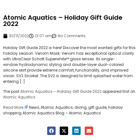
Atomic Aquatics – Holiday Gift Guide
2022
30/11/2022
12:07 am
No Comments
Holiday Gift Guide 2022 is here! Discover the most wanted gifts for this
holiday season. Venom Mask: Venom has exceptional optical clarity
with UltraClear Schott Superwhite™ glass lenses. Its single-
window hydrodynamic styling and double-layer dual-colored
silicone skirt provide extreme comfort, functionality, and improved
vision. SV2 Snorkel: The SV2 is designed to limit splashed water from
entering […]
The post
Atomic Aquatics – Holiday Gift Guide 2022
appeared first on
Atomic Aquatics
.
Read More
News, Atomic Aquatics, diving, gift guide, holiday
shopping Atomic Aquatics Blog – Atomic Aquatics