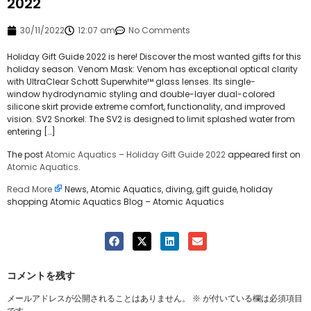
2022
30/11/2022
12:07 am
No Comments
Holiday Gift Guide 2022 is here! Discover the most wanted gifts for this
holiday season. Venom Mask: Venom has exceptional optical clarity
with UltraClear Schott Superwhite™ glass lenses. Its single-
window hydrodynamic styling and double-layer dual-colored
silicone skirt provide extreme comfort, functionality, and improved
vision. SV2 Snorkel: The SV2 is designed to limit splashed water from
entering […]
The post
Atomic Aquatics – Holiday Gift Guide 2022
appeared first on
Atomic Aquatics
.
Read More
News, Atomic Aquatics, diving, gift guide, holiday
shopping Atomic Aquatics Blog – Atomic Aquatics
コメントを残す
メールアドレスが公開されることはありません。
※
が付いている欄は必須項目
です