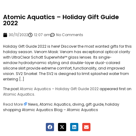
Atomic Aquatics – Holiday Gift Guide
2022
30/11/2022
12:07 am
No Comments
Holiday Gift Guide 2022 is here! Discover the most wanted gifts for this
holiday season. Venom Mask: Venom has exceptional optical clarity
with UltraClear Schott Superwhite™ glass lenses. Its single-
window hydrodynamic styling and double-layer dual-colored
silicone skirt provide extreme comfort, functionality, and improved
vision. SV2 Snorkel: The SV2 is designed to limit splashed water from
entering […]
The post
Atomic Aquatics – Holiday Gift Guide 2022
appeared first on
Atomic Aquatics
.
Read More
News, Atomic Aquatics, diving, gift guide, holiday
shopping Atomic Aquatics Blog – Atomic Aquatics