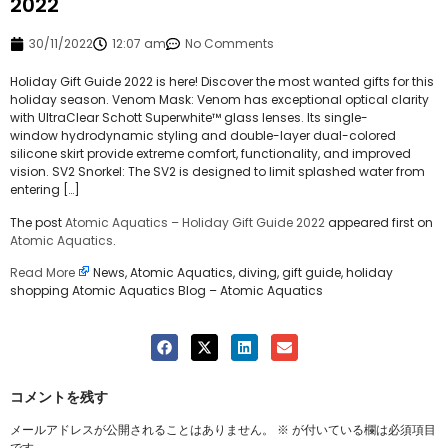
2022
30/11/2022
12:07 am
No Comments
Holiday Gift Guide 2022 is here! Discover the most wanted gifts for this
holiday season. Venom Mask: Venom has exceptional optical clarity
with UltraClear Schott Superwhite™ glass lenses. Its single-
window hydrodynamic styling and double-layer dual-colored
silicone skirt provide extreme comfort, functionality, and improved
vision. SV2 Snorkel: The SV2 is designed to limit splashed water from
entering […]
The post
Atomic Aquatics – Holiday Gift Guide 2022
appeared first on
Atomic Aquatics
.
Read More
News, Atomic Aquatics, diving, gift guide, holiday
shopping Atomic Aquatics Blog – Atomic Aquatics
コメントを残す
メールアドレスが公開されることはありません。
※
が付いている欄は必須項目
です