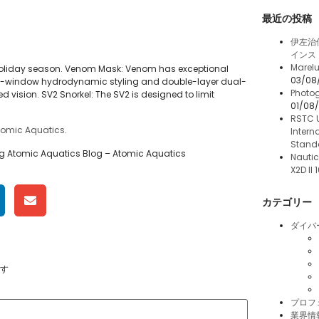
最近の投稿
伊左治
インス
Marelu
is holiday season. Venom Mask: Venom has exceptional
03/08
ingle-window hydrodynamic styling and double-layer dual-
Photog
d vision. SV2 Snorkel: The SV2 is designed to limit
01/08
RSTC 
tomic Aquatics
.
Intern
Stand
ing Atomic Aquatics Blog – Atomic Aquatics
Nautic
X2D II
カテゴリー
ダイバ
す
プロフ
業界情