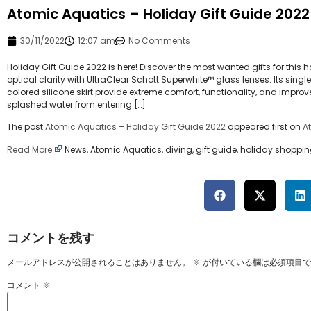
Atomic Aquatics – Holiday Gift Guide 2022
30/11/2022
12:07 am
No Comments
Holiday Gift Guide 2022 is here! Discover the most wanted gifts for th
optical clarity with UltraClear Schott Superwhite™ glass lenses. Its s
colored silicone skirt provide extreme comfort, functionality, and improve
splashed water from entering […]
The post
Atomic Aquatics – Holiday Gift Guide 2022
appeared first on
A
Read More
News, Atomic Aquatics, diving, gift guide, holiday shopp
コメントを残す
メールアドレスが公開されることはありません。
※
が付いている欄は必須項目で
コメント
※