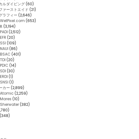
カルダイビング
(60)
・ファーストエイド
(21)
グラフィー
(2,646)
WetPixel.com
(653)
体
(3,194)
PADI
(2,512)
EFR
(20)
SSI
(109)
NAUI
(86)
BSAC
(401)
TDI
(20)
PDIC
(14)
SDI
(30)
ERDI
(1)
SNSI
(1)
ーカー
(2,899)
Atomic
(2,259)
Mares
(10)
Sherwater
(382)
,780)
(348)