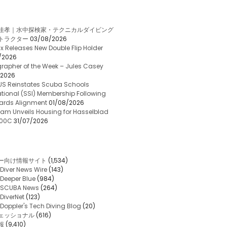
佳孝｜水中探検家・テクニカルダイビング
トラクター
03/08/2026
x Releases New Double Flip Holder
/2026
rapher of the Week – Jules Casey
/2026
US Reinstates Scuba Schools
ational (SSI) Membership Following
ards Alignment
01/08/2026
am Unveils Housing for Hasselblad
 100C
31/07/2026
ー向け情報サイト
(1,534)
Diver News Wire
(143)
Deeper Blue
(984)
SCUBA News
(264)
DiverNet
(123)
Doppler's Tech Diving Blog
(20)
ェッショナル
(616)
報
(9,410)