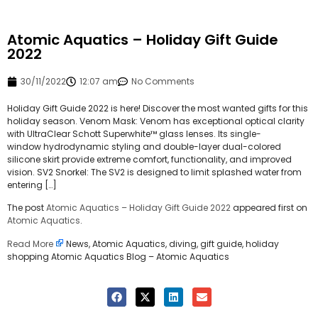
Atomic Aquatics – Holiday Gift Guide
2022
30/11/2022
12:07 am
No Comments
Holiday Gift Guide 2022 is here! Discover the most wanted gifts for this
holiday season. Venom Mask: Venom has exceptional optical clarity
with UltraClear Schott Superwhite™ glass lenses. Its single-
window hydrodynamic styling and double-layer dual-colored
silicone skirt provide extreme comfort, functionality, and improved
vision. SV2 Snorkel: The SV2 is designed to limit splashed water from
entering […]
The post
Atomic Aquatics – Holiday Gift Guide 2022
appeared first on
Atomic Aquatics
.
Read More
News, Atomic Aquatics, diving, gift guide, holiday
shopping Atomic Aquatics Blog – Atomic Aquatics