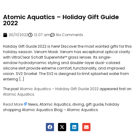
Atomic Aquatics – Holiday Gift Guide
2022
30/11/2022
12:07 am
No Comments
Holiday Gift Guide 2022 is here! Discover the most wanted gifts for this
holiday season. Venom Mask: Venom has exceptional optical clarity
with UltraClear Schott Superwhite™ glass lenses. Its single-
window hydrodynamic styling and double-layer dual-colored
silicone skirt provide extreme comfort, functionality, and improved
vision. SV2 Snorkel: The SV2 is designed to limit splashed water from
entering […]
The post
Atomic Aquatics – Holiday Gift Guide 2022
appeared first on
Atomic Aquatics
.
Read More
News, Atomic Aquatics, diving, gift guide, holiday
shopping Atomic Aquatics Blog – Atomic Aquatics