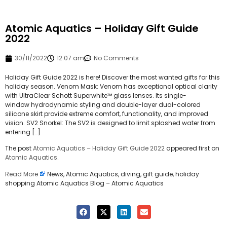
Atomic Aquatics – Holiday Gift Guide
2022
30/11/2022
12:07 am
No Comments
Holiday Gift Guide 2022 is here! Discover the most wanted gifts for this
holiday season. Venom Mask: Venom has exceptional optical clarity
with UltraClear Schott Superwhite™ glass lenses. Its single-
window hydrodynamic styling and double-layer dual-colored
silicone skirt provide extreme comfort, functionality, and improved
vision. SV2 Snorkel: The SV2 is designed to limit splashed water from
entering […]
The post
Atomic Aquatics – Holiday Gift Guide 2022
appeared first on
Atomic Aquatics
.
Read More
News, Atomic Aquatics, diving, gift guide, holiday
shopping Atomic Aquatics Blog – Atomic Aquatics