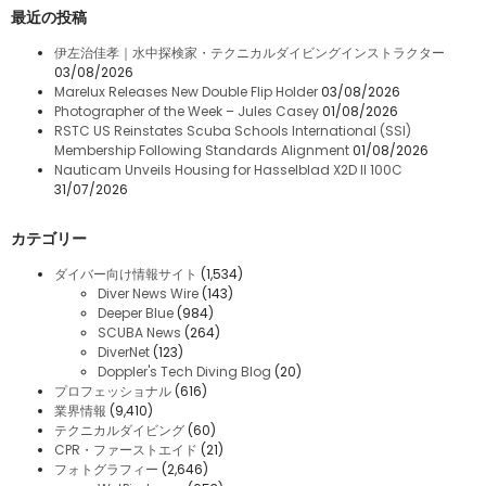
最近の投稿
伊左治佳孝｜水中探検家・テクニカルダイビングインストラクター
03/08/2026
Marelux Releases New Double Flip Holder
03/08/2026
Photographer of the Week – Jules Casey
01/08/2026
RSTC US Reinstates Scuba Schools International (SSI)
Membership Following Standards Alignment
01/08/2026
Nauticam Unveils Housing for Hasselblad X2D II 100C
31/07/2026
カテゴリー
ダイバー向け情報サイト
(1,534)
Diver News Wire
(143)
Deeper Blue
(984)
SCUBA News
(264)
DiverNet
(123)
Doppler's Tech Diving Blog
(20)
プロフェッショナル
(616)
業界情報
(9,410)
テクニカルダイビング
(60)
CPR・ファーストエイド
(21)
フォトグラフィー
(2,646)