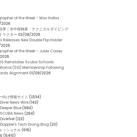
rapher of the Week – Max Holba
/2026
佳孝｜水中探検家・テクニカルダイビング
トラクター
03/08/2026
x Releases New Double Flip Holder
/2026
rapher of the Week – Jules Casey
/2026
US Reinstates Scuba Schools
ational (SSI) Membership Following
ards Alignment
01/08/2026
ー向け情報サイト
(1,534)
Diver News Wire
(143)
Deeper Blue
(984)
SCUBA News
(264)
DiverNet
(123)
Doppler's Tech Diving Blog
(20)
ェッショナル
(616)
報
(9,410)