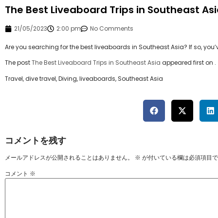
The Best Liveaboard Trips in Southeast As
21/05/2023
2:00 pm
No Comments
Are you searching for the best liveaboards in Southeast Asia? If so, you’
The post
The Best Liveaboard Trips in Southeast Asia
appeared first on
.
Travel, dive travel, Diving, liveaboards, Southeast Asia
コメントを残す
メールアドレスが公開されることはありません。
※
が付いている欄は必須項目で
コメント
※