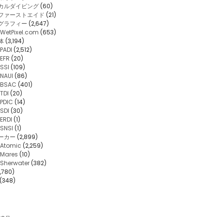
カルダイビング
(60)
・ファーストエイド
(21)
グラフィー
(2,647)
WetPixel.com
(653)
体
(3,194)
PADI
(2,512)
EFR
(20)
SSI
(109)
NAUI
(86)
BSAC
(401)
TDI
(20)
PDIC
(14)
SDI
(30)
ERDI
(1)
SNSI
(1)
ーカー
(2,899)
Atomic
(2,259)
Mares
(10)
Sherwater
(382)
,780)
(348)