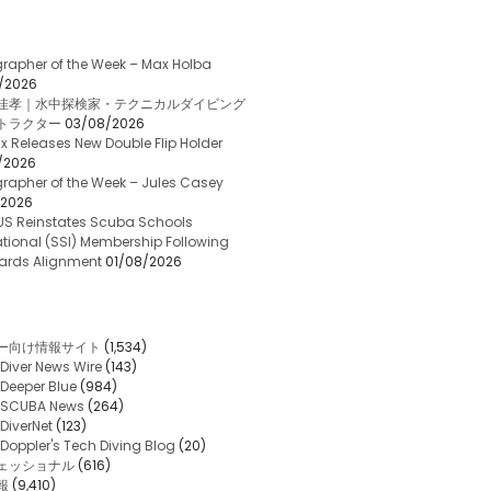
rapher of the Week – Max Holba
/2026
佳孝｜水中探検家・テクニカルダイビング
トラクター
03/08/2026
x Releases New Double Flip Holder
/2026
rapher of the Week – Jules Casey
/2026
US Reinstates Scuba Schools
ational (SSI) Membership Following
ards Alignment
01/08/2026
ー向け情報サイト
(1,534)
Diver News Wire
(143)
Deeper Blue
(984)
SCUBA News
(264)
DiverNet
(123)
Doppler's Tech Diving Blog
(20)
ェッショナル
(616)
報
(9,410)