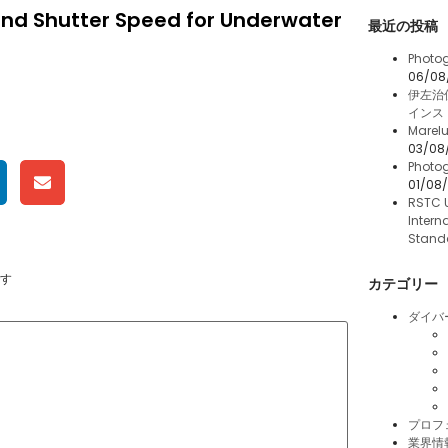
and Shutter Speed for Underwater
最近の投稿
Photog
06/08
伊左治
インス
Marelu
03/08
Photog
01/08
RSTC 
Intern
Stand
す
カテゴリー
ダイバ
プロフ
業界情