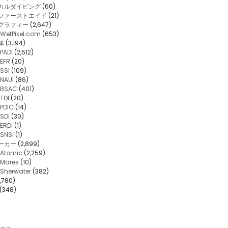
カルダイビング
(60)
・ファーストエイド
(21)
グラフィー
(2,647)
WetPixel.com
(653)
体
(3,194)
PADI
(2,512)
EFR
(20)
SSI
(109)
NAUI
(86)
BSAC
(401)
TDI
(20)
PDIC
(14)
SDI
(30)
ERDI
(1)
SNSI
(1)
ーカー
(2,899)
Atomic
(2,259)
Mares
(10)
Sherwater
(382)
,780)
(348)