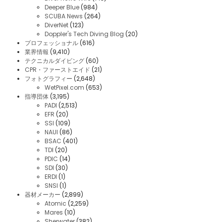
Deeper Blue
(984)
SCUBA News
(264)
DiverNet
(123)
Doppler's Tech Diving Blog
(20)
プロフェッショナル
(616)
業界情報
(9,410)
テクニカルダイビング
(60)
CPR・ファーストエイド
(21)
フォトグラフィー
(2,648)
WetPixel.com
(653)
指導団体
(3,195)
PADI
(2,513)
EFR
(20)
SSI
(109)
NAUI
(86)
BSAC
(401)
TDI
(20)
PDIC
(14)
SDI
(30)
ERDI
(1)
SNSI
(1)
器材メーカー
(2,899)
Atomic
(2,259)
Mares
(10)
Sherwater
(382)