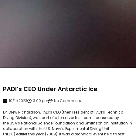
PADI’s CEO Under Antarctic Ice
10/11/2023
3:00 pm
No Comments
Dr. Drew Richardson, PADI’s CEO (then President of PADI’s Technical
Diving Division), was part of a ten diver test team sponsored by
the USA’s National Science Foundation and Smithsonian Institution in
collaboration with the U.S. Navy’s Experimental Diving Unit
(NEDU) earlier this year (2009). It was a technical event held to test