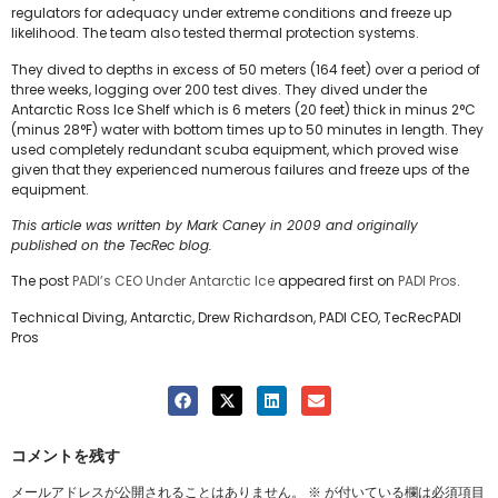
regulators for adequacy under extreme conditions and freeze up
likelihood. The team also tested thermal protection systems.
They dived to depths in excess of 50 meters (164 feet) over a period of
three weeks, logging over 200 test dives. They dived under the
Antarctic Ross Ice Shelf which is 6 meters (20 feet) thick in minus 2°C
(minus 28°F) water with bottom times up to 50 minutes in length. They
used completely redundant scuba equipment, which proved wise
given that they experienced numerous failures and freeze ups of the
equipment.
This article was written by Mark Caney in 2009 and originally
published on the TecRec blog.
The post
PADI’s CEO Under Antarctic Ice
appeared first on
PADI Pros
.
Technical Diving, Antarctic, Drew Richardson, PADI CEO, TecRecPADI
Pros
コメントを残す
メールアドレスが公開されることはありません。
※
が付いている欄は必須項目