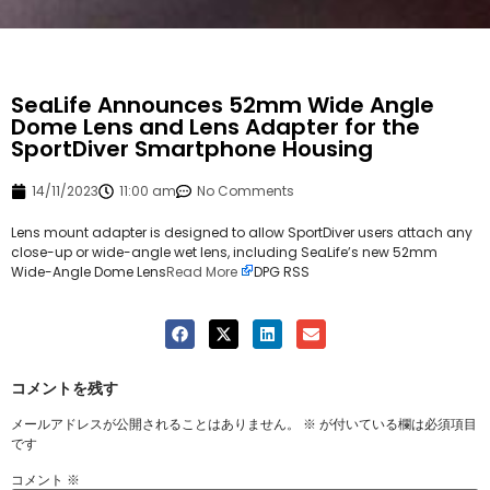
SeaLife Announces 52mm Wide Angle
Dome Lens and Lens Adapter for the
SportDiver Smartphone Housing
14/11/2023
11:00 am
No Comments
Lens mount adapter is designed to allow SportDiver users attach any
close-up or wide-angle wet lens, including SeaLife’s new 52mm
Wide-Angle Dome Lens
Read More
DPG RSS
コメントを残す
メールアドレスが公開されることはありません。
※
が付いている欄は必須項目
です
コメント
※