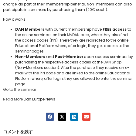
charge, as part of their membership benefits. Non-members can also
participate in seminars by purchasing them (20€ each).
How it works
DAN Members
with current membership have
FREE access
to
the online seminars on their
MyDAN area
, where they also find
the access codes (PIN). There they are redirected to the online
Educational Platform where, after login, they get access to the
seminar pages.
Non-Members
and
Past-Members
can access seminars by
purchasing the respective access codes at the
DAN Shop
(Non-Members section). After the purchase, they receive an e-
mail with the PIN code and are linked to the online Educational
Platform where, after login, they are allowed to enter the seminar
page
Go to the seminar
Read More
Dan Europe News
コメントを残す