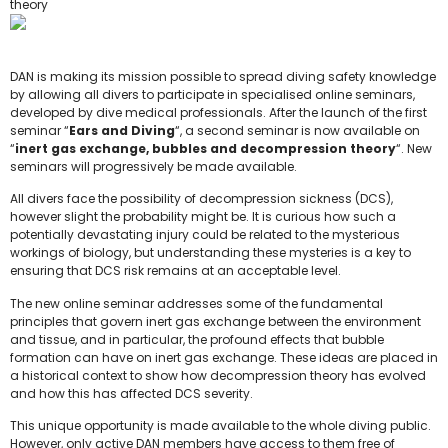
theory
DAN is making its mission possible to spread diving safety knowledge
by allowing all divers to participate in specialised online seminars,
developed by dive medical professionals. After the launch of the first
seminar “
Ears and Diving
“, a second seminar is now available on
“
inert gas exchange, bubbles and decompression theory
“. New
seminars will progressively be made available.
All divers face the possibility of decompression sickness (DCS),
however slight the probability might be. It is curious how such a
potentially devastating injury could be related to the mysterious
workings of biology, but understanding these mysteries is a key to
ensuring that DCS risk remains at an acceptable level.
The new online seminar addresses some of the fundamental
principles that govern inert gas exchange between the environment
and tissue, and in particular, the profound effects that bubble
formation can have on inert gas exchange. These ideas are placed in
a historical context to show how decompression theory has evolved
and how this has affected DCS severity.
This unique opportunity is made available to the whole diving public.
However, only active DAN members have access to them free of