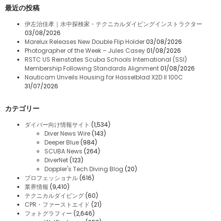
最近の投稿
伊左治佳孝｜水中探検家・テクニカルダイビングインストラクター
03/08/2026
Marelux Releases New Double Flip Holder
03/08/2026
Photographer of the Week – Jules Casey
01/08/2026
RSTC US Reinstates Scuba Schools International (SSI)
Membership Following Standards Alignment
01/08/2026
Nauticam Unveils Housing for Hasselblad X2D II 100C
31/07/2026
カテゴリー
ダイバー向け情報サイト
(1,534)
Diver News Wire
(143)
Deeper Blue
(984)
SCUBA News
(264)
DiverNet
(123)
Doppler's Tech Diving Blog
(20)
プロフェッショナル
(616)
業界情報
(9,410)
テクニカルダイビング
(60)
CPR・ファーストエイド
(21)
フォトグラフィー
(2,646)