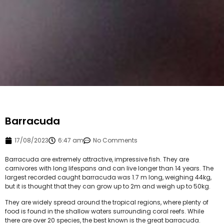
Barracuda
17/08/2023
6:47 am
No Comments
Barracuda are extremely attractive, impressive fish. They are
carnivores with long lifespans and can live longer than 14 years. The
largest recorded caught barracuda was 1.7 m long, weighing 44kg,
but it is thought that they can grow up to 2m and weigh up to 50kg.
They are widely spread around the tropical regions, where plenty of
food is found in the shallow waters surrounding coral reefs. While
there are over 20 species, the best known is the great barracuda.