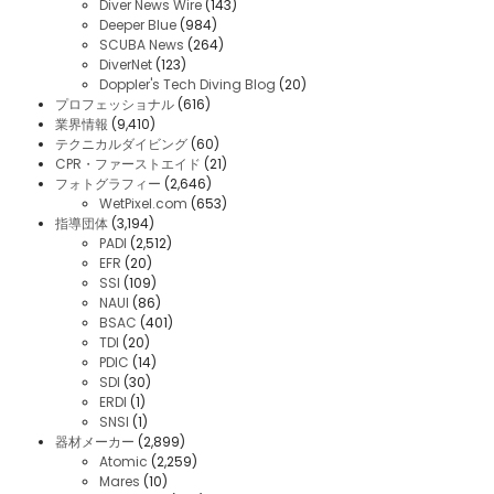
Diver News Wire
(143)
Deeper Blue
(984)
SCUBA News
(264)
DiverNet
(123)
Doppler's Tech Diving Blog
(20)
プロフェッショナル
(616)
業界情報
(9,410)
テクニカルダイビング
(60)
CPR・ファーストエイド
(21)
フォトグラフィー
(2,646)
WetPixel.com
(653)
指導団体
(3,194)
PADI
(2,512)
EFR
(20)
SSI
(109)
NAUI
(86)
BSAC
(401)
TDI
(20)
PDIC
(14)
SDI
(30)
ERDI
(1)
SNSI
(1)
器材メーカー
(2,899)
Atomic
(2,259)
Mares
(10)