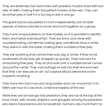
They are extremely fast swimmers with powerful mouths lined with two
sets of teeth, making them the perfect hunters of the sea. They can
slice their prey in half if it is too big to eat in one go.
The great barracuda prefers to hunt independently, but smaller
species of barracuda like to shoal and hunt together as a group.
They have unique patterns on their bodies, so it is possible to identify
them and follow individual fish. They are shiny and silver with
countershading, sometimes looking grey, sometimes blue or white.
They blend in with the water, making them invisible to their prey.
They eat anything that comes their way, big or small. If they’re not
swallowed whole, they get chopped up quickly. They’re known for
ambushing their prey. They sit and wait until a suitable dinner comes
around the corner. They camouflage so well into their environment
that they can execute an all-out surprise attack before the victim
suspects anything.
They have slim but muscular long bodies and can move from 0 to
58km per hour in 2 seconds, a real live torpedo of the sea.
While they are amazingly fast predators, they are not at the top of the
food chain, with sharks, dolphins and groupers among the predators
who like to have barracuda for breakfast. Humans also hunt them for