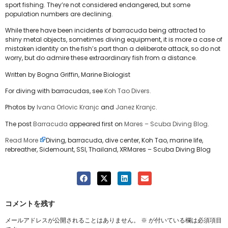
sport fishing. They’re not considered endangered, but some
population numbers are declining.
While there have been incidents of barracuda being attracted to
shiny metal objects, sometimes diving equipment, it is more a case of
mistaken identity on the fish’s part than a deliberate attack, so do not
worry, but do admire these extraordinary fish from a distance.
Written by Bogna Griffin, Marine Biologist
For diving with barracudas, see
Koh Tao Divers.
Photos by
Ivana Orlovic Kranjc
and
Janez Kranjc
.
The post
Barracuda
appeared first on
Mares – Scuba Diving Blog
.
Read More
Diving, barracuda, dive center, Koh Tao, marine life,
rebreather, Sidemount, SSI, Thailand, XRMares – Scuba Diving Blog
コメントを残す
メールアドレスが公開されることはありません。
※
が付いている欄は必須項目