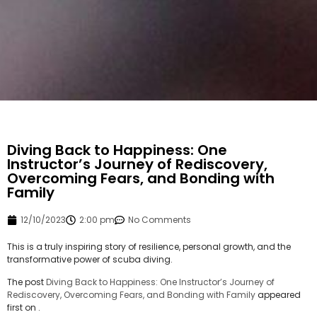
Diving Back to Happiness: One
Instructor’s Journey of Rediscovery,
Overcoming Fears, and Bonding with
Family
12/10/2023
2:00 pm
No Comments
This is a truly inspiring story of resilience, personal growth, and the
transformative power of scuba diving.
The post
Diving Back to Happiness: One Instructor’s Journey of
Rediscovery, Overcoming Fears, and Bonding with Family
appeared
first on
.