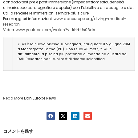
condotto test pre e post immersione (impedenziometria, densità
urinaria, eco cardiografia e doppler) con l’obiettivo di raccogliere dati
utili a rendere le immersioni sempre più sicure.
Per maggiori informazioni:
www.daneurope.org/diving-medical-
research
Video:
www.youtube.com/watch?v=IrHrbUs08dA
Y-40
è la nuova piscina subacquea, inaugurata il 5 giugno 2014
a Montegrotto Terme (PD). Con i suoi 40 metri, Y-40 è
attualmente la piscina più profonda al mondo ed è usata da
DAN Research per i suoi test di ricerca scientifica
.
Read More
Dan Europe News
コメントを残す