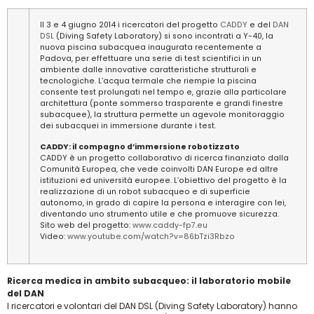
Il 3 e 4 giugno 2014 i ricercatori del progetto
CADDY
e del
DAN
DSL
(Diving Safety Laboratory) si sono incontrati a Y-40, la
nuova piscina subacquea inaugurata recentemente a
Padova, per effettuare una serie di test scientifici in un
ambiente dalle innovative caratteristiche strutturali e
tecnologiche. L’acqua termale che riempie la piscina
consente test prolungati nel tempo e, grazie alla particolare
architettura (ponte sommerso trasparente e grandi finestre
subacquee), la struttura permette un agevole monitoraggio
dei subacquei in immersione durante i test.
CADDY: il compagno d’immersione robotizzato
CADDY è un progetto collaborativo di ricerca finanziato dalla
Comunità Europea, che vede coinvolti DAN Europe ed altre
istituzioni ed università europee. L’obiettivo del progetto è la
realizzazione di un robot subacqueo e di superficie
autonomo, in grado di capire la persona e interagire con lei,
diventando uno strumento utile e che promuove sicurezza.
Sito web del progetto:
www.caddy-fp7.eu
Video:
www.youtube.com/watch?v=86bTzi3Rbzo
Ricerca medica in ambito subacqueo: il laboratorio mobile
del DAN
I ricercatori e volontari del DAN DSL (Diving Safety Laboratory) hanno