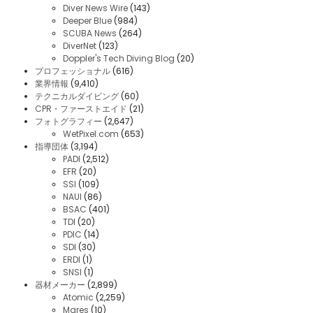
Diver News Wire
(143)
Deeper Blue
(984)
SCUBA News
(264)
DiverNet
(123)
Doppler's Tech Diving Blog
(20)
プロフェッショナル
(616)
業界情報
(9,410)
テクニカルダイビング
(60)
CPR・ファーストエイド
(21)
フォトグラフィー
(2,647)
WetPixel.com
(653)
指導団体
(3,194)
PADI
(2,512)
EFR
(20)
SSI
(109)
NAUI
(86)
BSAC
(401)
TDI
(20)
PDIC
(14)
SDI
(30)
ERDI
(1)
SNSI
(1)
器材メーカー
(2,899)
Atomic
(2,259)
Mares
(10)