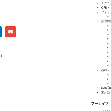
テクニ
CPR
フォト
指導団
す
器材メ
DAN
(8
未分類
アーカイブ