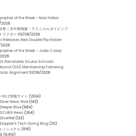
rapher of the Week – Max Holba
/2026
佳孝｜水中探検家・テクニカルダイビング
トラクター
03/08/2026
x Releases New Double Flip Holder
/2026
rapher of the Week – Jules Casey
/2026
US Reinstates Scuba Schools
ational (SSI) Membership Following
ards Alignment
01/08/2026
ー向け情報サイト
(1,534)
Diver News Wire
(143)
Deeper Blue
(984)
SCUBA News
(264)
DiverNet
(123)
Doppler's Tech Diving Blog
(20)
ェッショナル
(616)
報
(9,410)