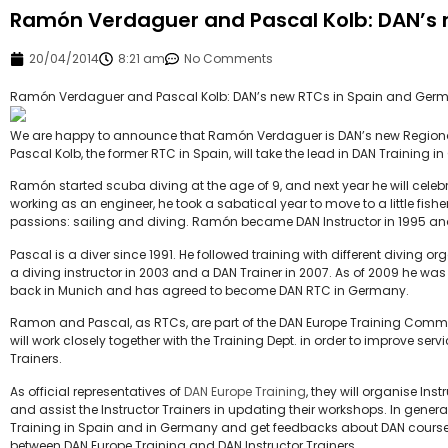
Ramón Verdaguer and Pascal Kolb: DAN’s
20/04/2014
8:21 am
No Comments
Ramón Verdaguer and Pascal Kolb: DAN’s new RTCs in Spain and Ger
We are happy to announce that Ramón Verdaguer is DAN’s new Regional
Pascal Kolb, the former RTC in Spain, will take the lead in DAN Training 
Ramón started scuba diving at the age of 9, and next year he will celebrat
working as an engineer, he took a sabatical year to move to a little fish
passions: sailing and diving. Ramón became DAN Instructor in 1995 and g
Pascal is a diver since 1991. He followed training with different diving 
a diving instructor in 2003 and a DAN Trainer in 2007. As of 2009 he was 
back in Munich and has agreed to become DAN RTC in Germany.
Ramon and Pascal, as RTCs, are part of the DAN Europe Training Committ
will work closely together with the Training Dept. in order to improve ser
Trainers.
As official representatives of
DAN Europe Training
, they will organise In
and assist the Instructor Trainers in updating their workshops. In genera
Training in Spain and in Germany and get feedbacks about DAN cour
between DAN Europe Training and DAN Instructor Trainers.