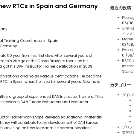
 new RTCs in Spain and Germany
最近の投稿
Photog
06/08
伊左治
many
インス
Marelu
 Training Coordinator in Spain.
03/08
in Germany.
Photog
01/08
e 50 year from his first dive. After several years of
RSTC 
ermen’s village at the Costa Brava to focus on his
Intern
ot his DAN Instructor Trainer certification in 2009.
Stand
organizations and holds various certifications. He became
RTC in Spain where he lived for several years. Now he is
カテゴリー
ダイバ
ee, a group of experienced DAN Instructor Trainers. They
vice towards DAN Europe Instructors and Instructor
structor Trainer Workshops, develop educational materials
l, they will contribute to the development of DAN Europe
プロフ
ses, advising on how to maximise communication
業界情