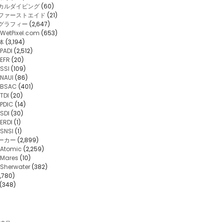
カルダイビング
(60)
・ファーストエイド
(21)
グラフィー
(2,647)
WetPixel.com
(653)
体
(3,194)
PADI
(2,512)
EFR
(20)
SSI
(109)
NAUI
(86)
BSAC
(401)
TDI
(20)
PDIC
(14)
SDI
(30)
ERDI
(1)
SNSI
(1)
ーカー
(2,899)
Atomic
(2,259)
Mares
(10)
Sherwater
(382)
,780)
(348)