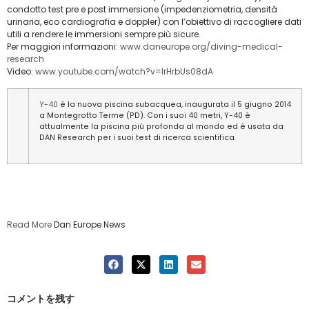
condotto test pre e post immersione (impedenziometria, densità
urinaria, eco cardiografia e doppler) con l’obiettivo di raccogliere dati
utili a rendere le immersioni sempre più sicure.
Per maggiori informazioni:
www.daneurope.org/diving-medical-
research
Video:
www.youtube.com/watch?v=IrHrbUs08dA
Y-40
è la nuova piscina subacquea, inaugurata il 5 giugno 2014
a Montegrotto Terme (PD). Con i suoi 40 metri, Y-40 è
attualmente la piscina più profonda al mondo ed è usata da
DAN Research per i suoi test di ricerca scientifica
.
Read More
Dan Europe News
コメントを残す