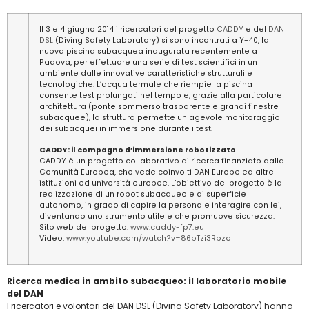
Il 3 e 4 giugno 2014 i ricercatori del progetto
CADDY
e del
DAN
DSL
(Diving Safety Laboratory) si sono incontrati a Y-40, la
nuova piscina subacquea inaugurata recentemente a
Padova, per effettuare una serie di test scientifici in un
ambiente dalle innovative caratteristiche strutturali e
tecnologiche. L’acqua termale che riempie la piscina
consente test prolungati nel tempo e, grazie alla particolare
architettura (ponte sommerso trasparente e grandi finestre
subacquee), la struttura permette un agevole monitoraggio
dei subacquei in immersione durante i test.
CADDY: il compagno d’immersione robotizzato
CADDY è un progetto collaborativo di ricerca finanziato dalla
Comunità Europea, che vede coinvolti DAN Europe ed altre
istituzioni ed università europee. L’obiettivo del progetto è la
realizzazione di un robot subacqueo e di superficie
autonomo, in grado di capire la persona e interagire con lei,
diventando uno strumento utile e che promuove sicurezza.
Sito web del progetto:
www.caddy-fp7.eu
Video:
www.youtube.com/watch?v=86bTzi3Rbzo
Ricerca medica in ambito subacqueo: il laboratorio mobile
del DAN
I ricercatori e volontari del DAN DSL (Diving Safety Laboratory) hanno