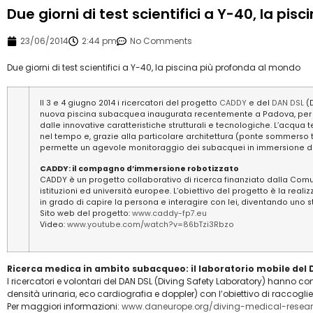
Due giorni di test scientifici a Y-40, la pi
23/06/2014
2:44 pm
No Comments
Due giorni di test scientifici a Y-40, la piscina più profonda al mondo
Il 3 e 4 giugno 2014 i ricercatori del progetto
CADDY
e del
DAN DSL
(D
nuova piscina subacquea inaugurata recentemente a Padova, per eff
dalle innovative caratteristiche strutturali e tecnologiche. L’acqua
nel tempo e, grazie alla particolare architettura (ponte sommerso t
permette un agevole monitoraggio dei subacquei in immersione dur
CADDY: il compagno d’immersione robotizzato
CADDY è un progetto collaborativo di ricerca finanziato dalla Comu
istituzioni ed università europee. L’obiettivo del progetto è la rea
in grado di capire la persona e interagire con lei, diventando uno 
Sito web del progetto:
www.caddy-fp7.eu
Video:
www.youtube.com/watch?v=86bTzi3Rbzo
Ricerca medica in ambito subacqueo: il laboratorio mobile del
I ricercatori e volontari del DAN DSL (Diving Safety Laboratory) hanno c
densità urinaria, eco cardiografia e doppler) con l’obiettivo di raccoglie
Per maggiori informazioni:
www.daneurope.org/diving-medical-resea