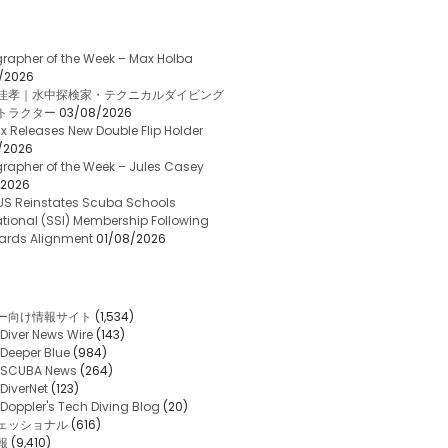
rapher of the Week – Max Holba
/2026
佳孝｜水中探検家・テクニカルダイビング
トラクター
03/08/2026
x Releases New Double Flip Holder
/2026
rapher of the Week – Jules Casey
/2026
US Reinstates Scuba Schools
ational (SSI) Membership Following
ards Alignment
01/08/2026
ー向け情報サイト
(1,534)
Diver News Wire
(143)
Deeper Blue
(984)
SCUBA News
(264)
DiverNet
(123)
Doppler's Tech Diving Blog
(20)
ェッショナル
(616)
報
(9,410)