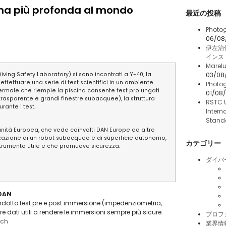
scina più profonda al mondo
最近の投稿
Photog
06/08
伊左治
インス
Marelu
iving Safety Laboratory) si sono incontrati a Y-40, la
03/08
ettuare una serie di test scientifici in un ambiente
Photog
 termale che riempie la piscina consente test prolungati
01/08
rasparente e grandi finestre subacquee), la struttura
RSTC 
ante i test.
Intern
Stand
nità Europea, che vede coinvolti DAN Europe ed altre
lizzazione di un robot subacqueo e di superficie autonomo,
カテゴリー
strumento utile e che promuove sicurezza.
ダイバ
 DAN
ondotto test pre e post immersione (impedenziometria,
re dati utili a rendere le immersioni sempre più sicure.
プロフ
rch
業界情