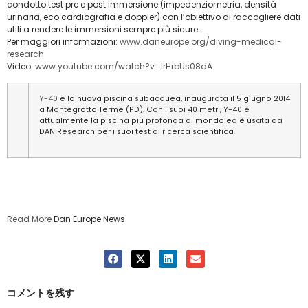
condotto test pre e post immersione (impedenziometria, densità
urinaria, eco cardiografia e doppler) con l’obiettivo di raccogliere dati
utili a rendere le immersioni sempre più sicure.
Per maggiori informazioni:
www.daneurope.org/diving-medical-
research
Video:
www.youtube.com/watch?v=IrHrbUs08dA
Y-40
è la nuova piscina subacquea, inaugurata il 5 giugno 2014
a Montegrotto Terme (PD). Con i suoi 40 metri, Y-40 è
attualmente la piscina più profonda al mondo ed è usata da
DAN Research per i suoi test di ricerca scientifica
.
Read More
Dan Europe News
コメントを残す