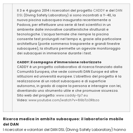
Il 3 e 4 giugno 2014 i ricercatori del progetto
CADDY
e del
DAN
DSL
(Diving Safety Laboratory) si sono incontrati a Y-40, la
nuova piscina subacquea inaugurata recentemente a
Padova, per effettuare una serie di test scientifici in un
ambiente dalle innovative caratteristiche strutturali e
tecnologiche. L’acqua termale che riempie la piscina
consente test prolungati nel tempo e, grazie alla particolare
architettura (ponte sommerso trasparente e grandi finestre
subacquee), la struttura permette un agevole monitoraggio
dei subacquei in immersione durante i test.
CADDY: il compagno d’immersione robotizzato
CADDY è un progetto collaborativo di ricerca finanziato dalla
Comunità Europea, che vede coinvolti DAN Europe ed altre
istituzioni ed università europee. L’obiettivo del progetto è la
realizzazione di un robot subacqueo e di superficie
autonomo, in grado di capire la persona e interagire con lei,
diventando uno strumento utile e che promuove sicurezza.
Sito web del progetto:
www.caddy-fp7.eu
Video:
www.youtube.com/watch?v=86bTzi3Rbzo
Ricerca medica in ambito subacqueo: il laboratorio mobile
del DAN
I ricercatori e volontari del DAN DSL (Diving Safety Laboratory) hanno