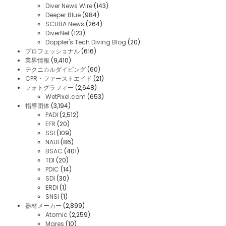
Diver News Wire
(143)
Deeper Blue
(984)
SCUBA News
(264)
DiverNet
(123)
Doppler's Tech Diving Blog
(20)
プロフェッショナル
(616)
業界情報
(9,410)
テクニカルダイビング
(60)
CPR・ファーストエイド
(21)
フォトグラフィー
(2,648)
WetPixel.com
(653)
指導団体
(3,194)
PADI
(2,512)
EFR
(20)
SSI
(109)
NAUI
(86)
BSAC
(401)
TDI
(20)
PDIC
(14)
SDI
(30)
ERDI
(1)
SNSI
(1)
器材メーカー
(2,899)
Atomic
(2,259)
Mares
(10)